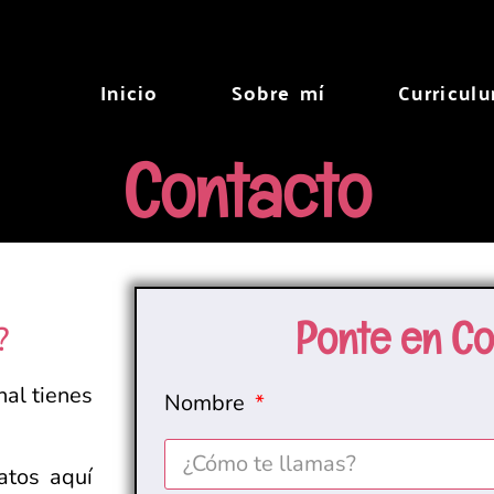
Inicio
Sobre mí
Curricul
Contacto
Ponte en Co
?
nal tienes
Nombre
atos aquí