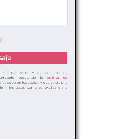
d
saje
o solicitado y contestar a las cuestiones
teresado aceptando la
política de
eros salvo en los casos en que exista una
primir los datos, como se explica en la